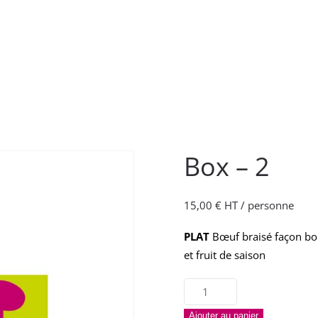
Box – 2
15,00
€
HT / personne
PLAT
Bœuf braisé façon b
et fruit de saison
quantité
de
Ajouter au panier