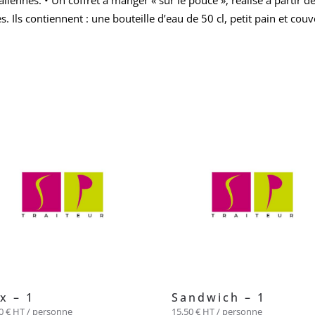
liennes. • Un coffret à manger « sur le pouce », réalisé à partir de
. Ils contiennent : une bouteille d’eau de 50 cl, petit pain et couv
x – 1
Sandwich – 1
00
€
HT / personne
15,50
€
HT / personne