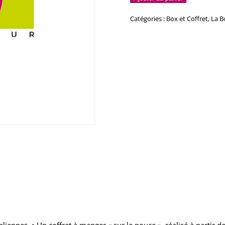
Box
-
Catégories :
Box et Coffret
,
La B
2
ntaires