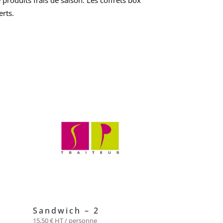
 produits frais de saison. Les coffrets box
erts.
Sandwich – 2
15,50
€
HT / personne