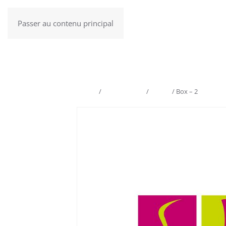
Passer au contenu principal
Menu
Accueil
/
Box et Coffret
/
La Box
/ Box – 2