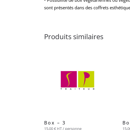
• Possibilité de box végétariennes ou végéta
sont présentés dans des coffrets esthétiques
Produits similaires
Box – 3
Bo
15,00
€
HT / personne
15,