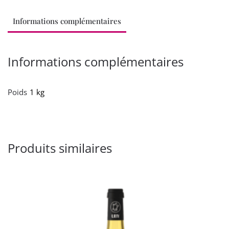
bio
Informations complémentaires
"5
Autels"
(1l)
Informations complémentaires
Poids
1 kg
Produits similaires