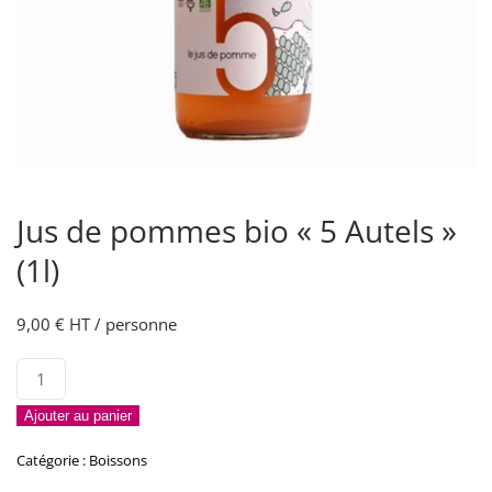
Jus de pommes bio « 5 Autels »
(1l)
9,00
€
HT / personne
quantité
de
Ajouter au panier
Jus
de
Catégorie :
Boissons
pommes