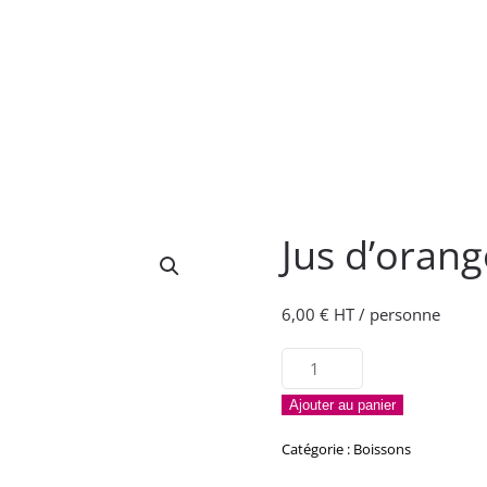
Jus d’orange
6,00
€
HT / personne
quantité
de
Ajouter au panier
Jus
d'orange
Catégorie :
Boissons
(1l)